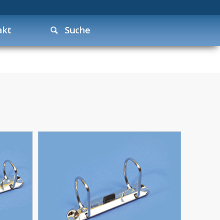
akt
Suche