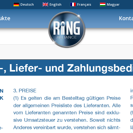
Deutsch
English
Français
Magyar
ukte
Kont