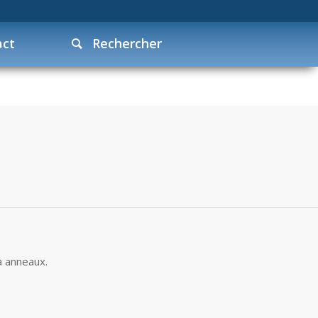
act
Rechercher
à anneaux.