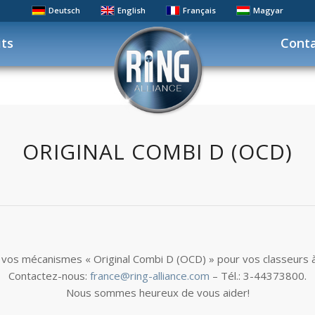
Deutsch
English
Français
Magyar
its
Cont
ORIGINAL COMBI D (OCD)
vos mécanismes « Original Combi D (OCD) » pour vos classeurs 
Contactez-nous:
france@ring-alliance.com
– Tél.: 3-44373800.
Nous sommes heureux de vous aider!