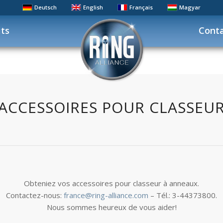
Deutsch
English
Français
Magyar
its
Cont
ACCESSOIRES POUR CLASSEU
Obteniez vos accessoires pour classeur à anneaux.
Contactez-nous:
france@ring-alliance.com
– Tél.: 3-44373800.
Nous sommes heureux de vous aider!