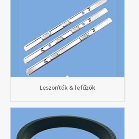
Leszorítók & lefűzök