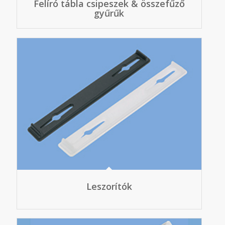
Felíró tábla csipeszek & összefűző
gyűrűk
Leszorítók