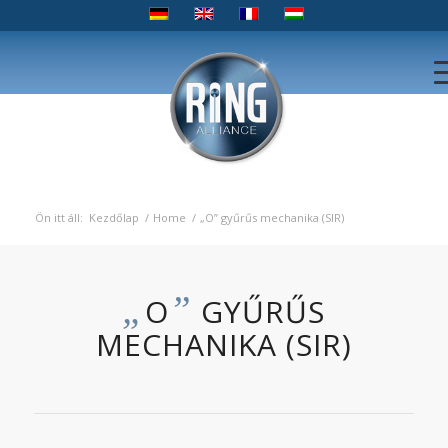
Ön itt áll:
Kezdőlap
/
Home
/
„O” gyűrűs mechanika (SIR)
„
”
O
GYŰRŰS
MECHANIKA (SIR)