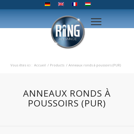
Vous êtes ici :
Accueil
/
Products
/
Anneaux ronds à poussoirs (PUR)
ANNEAUX RONDS À
POUSSOIRS (PUR)