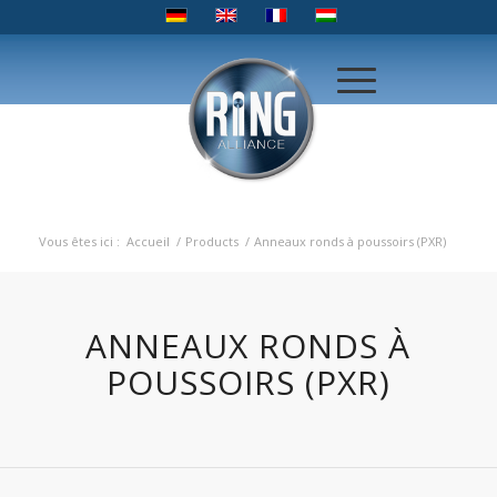
Vous êtes ici :
Accueil
/
Products
/
Anneaux ronds à poussoirs (PXR)
ANNEAUX RONDS À
POUSSOIRS (PXR)