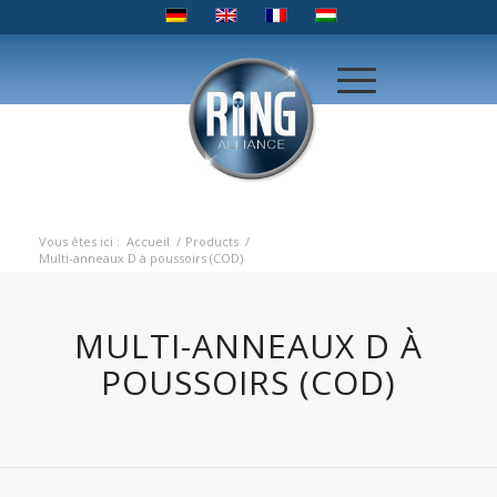
Vous êtes ici :
Accueil
/
Products
/
Multi-anneaux D à poussoirs (COD)
MULTI-ANNEAUX D À
POUSSOIRS (COD)