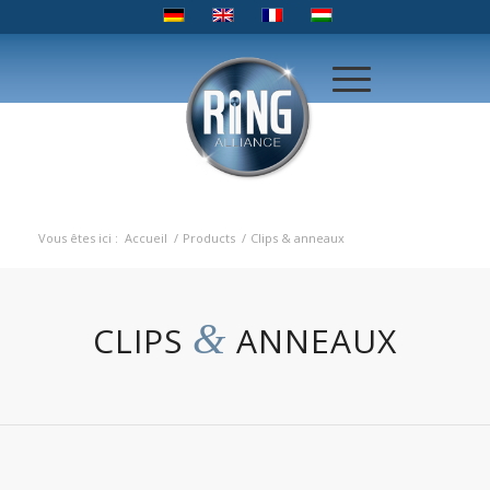
Vous êtes ici :
Accueil
/
Products
/
Clips & anneaux
&
CLIPS
ANNEAUX