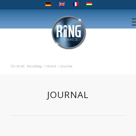
Ön itt áll:
Kezdőlap
/
Home
/
Journal
JOURNAL