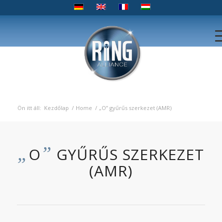
Ön itt áll:
Kezdőlap
/
Home
/
„O” gyűrűs szerkezet (AMR)
„
”
O
GYŰRŰS SZERKEZET
(AMR)