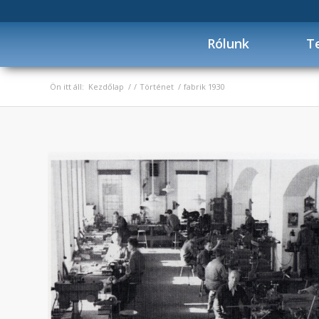
Rólunk
T
Ön itt áll:
Kezdőlap
/
/
Történet
/
fabrik 1930