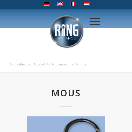
Vous êtes ici :
Accueil
/
/
Mousquetons
/
mous
MOUS