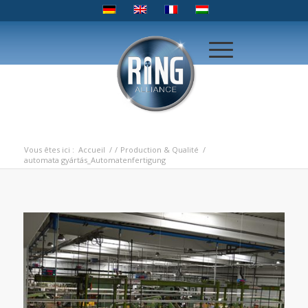
Vous êtes ici :
Accueil
/
/
Production & Qualité
/
automata gyártás_Automatenfertigung